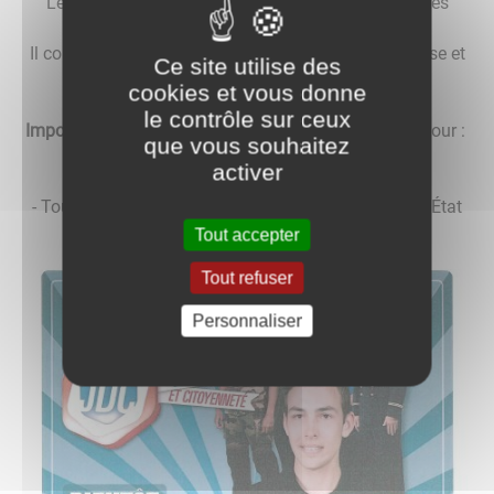
Le recensement citoyen est obligatoire pour tous les
jeunes Français dès 16 ans.
Il conditionne votre convocation à la Journée Défense et
Ce site utilise des
Citoyenneté (JDC).
cookies et vous donne
le contrôle sur ceux
Important
: L’attestation de recensement est exigée pour :
que vous souhaitez
- L’inscription au baccalauréat
activer
- L’inscription au permis de conduire
- Tout examen ou concours soumis au contrôle de l’État
Tout accepter
Tout refuser
Personnaliser